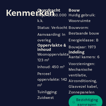
Kenmerken
Overdracht
Bouw
Prijs: € 350.000
Huidig gebruik:
k.k.
Woonruimte
Status: Verkocht
Bouwvorm:
Bestaande bouw
Aanvaarding: In
overleg
Energieklasse: B
Oppervlakte &
Bouwjaar: 1973
inhoud
Indeling
Woonoppervlakte:
Aantal kamers: 6
123 m²
Voorzieningen:
Inhoud: 450 m³
Mechanische
Perceel
ventilatie,
oppervlakte: 142
Airconditioning,
m²
Glasvezel kabel,
Tuinligging:
Zonnepanelen
Zuidwest
Bezichtiging
aanvragen