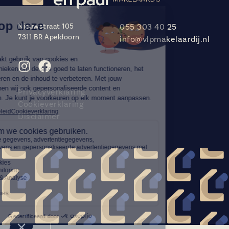
Nieuwstraat 105
055 303 40 25
7311 BR Apeldoorn
info@vlpmakelaardij.nl
Privacyverklaring
Cookieverklaring
Disclaimer