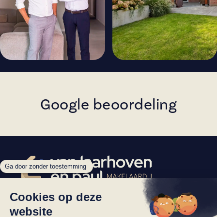
Google beoordeling
Nieuwstraat 105
055 303 40 25
7311 BR Apeldoorn
info@vlpmakelaardij.nl