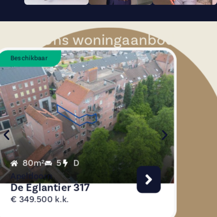
Ons woningaanbod
Beschikbaar
Beschik
80m²
5
D
96
Apeldoorn
Apeld
De Eglantier 317
Ooiw
€ 349.500 k.k.
€ 398