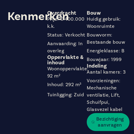
Kenmerken
Overdracht
Bouw
Prijs: € 400.000
Huidig gebruik:
k.k.
Woonruimte
Status: Verkocht
Bouwvorm:
Bestaande bouw
Aanvaarding: In
overleg
Energieklasse: B
Oppervlakte &
Bouwjaar: 1999
inhoud
Indeling
Woonoppervlakte:
Aantal kamers: 3
92 m²
Voorzieningen:
Inhoud: 292 m³
Mechanische
Tuinligging: Zuid
ventilatie, Lift,
Schuifpui,
Glasvezel kabel
Bezichtiging
aanvragen